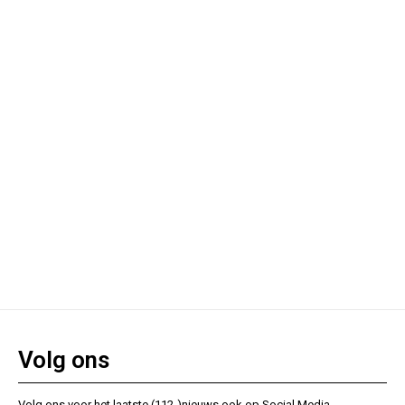
Volg ons
Volg ons voor het laatste (112-)nieuws ook op Social Media.