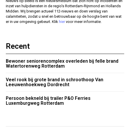
Nieuws op Beeld is een nieuwsmedium dat zich richt op incidenten en
inzet van hulpdiensten in de regio’s Rotterdam-Rijnmond en Hollands
Midden. Wij brengen actueel 112-nieuws en doen verslag van
calamiteiten, zodat u snel en betrouwbaar op de hoogte bent van wat
er in uw omgeving gebeurt. Klik
hier
voor meer informatie.
Recent
Bewoner seniorencomplex overleden bij felle brand
Watertorenweg Rotterdam
Veel rook bij grote brand in schroothoop Van
Leeuwenhoekweg Dordrecht
Persoon bekneld bij trailer P&O Ferries
Luxemburgweg Rotterdam