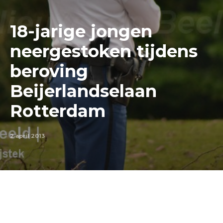
18-jarige jongen
neergestoken tijdens
beroving
Beijerlandselaan
Rotterdam
2 april 2013