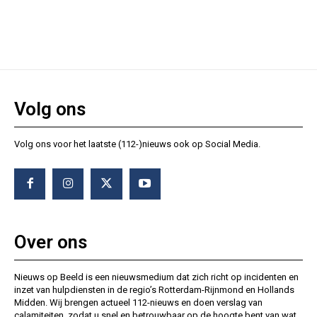
Volg ons
Volg ons voor het laatste (112-)nieuws ook op Social Media.
Over ons
Nieuws op Beeld is een nieuwsmedium dat zich richt op incidenten en
inzet van hulpdiensten in de regio’s Rotterdam-Rijnmond en Hollands
Midden. Wij brengen actueel 112-nieuws en doen verslag van
calamiteiten, zodat u snel en betrouwbaar op de hoogte bent van wat