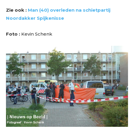
Zie ook :
Man (40) overleden na schietpartij
Noordakker Spijkenisse
Foto :
Kevin Schenk