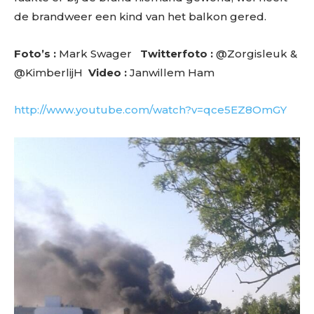
de brandweer een kind van het balkon gered.
Foto’s :
Mark Swager
Twitterfoto :
@Zorgisleuk &
@KimberlijH
Video :
Janwillem Ham
http://www.youtube.com/watch?v=qce5EZ8OmGY