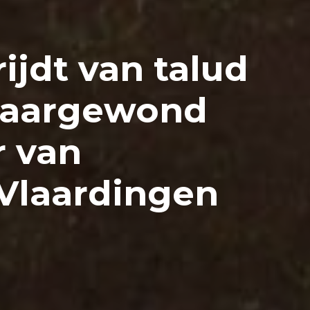
ijdt van talud
zwaargewond
 van
Vlaardingen