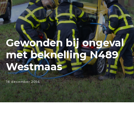
Gewonden bij ongeval
met beknelling N489
Westmaas
16 december 2014