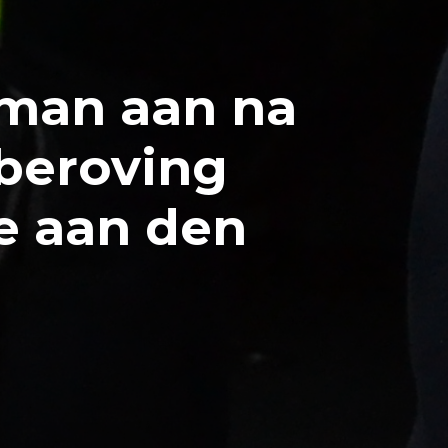
 man aan na
beroving
e aan den