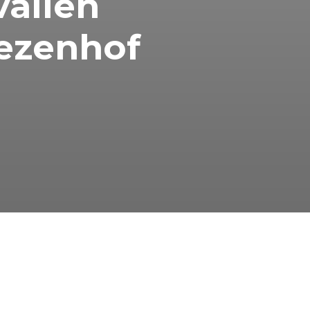
vallen
ezenhof