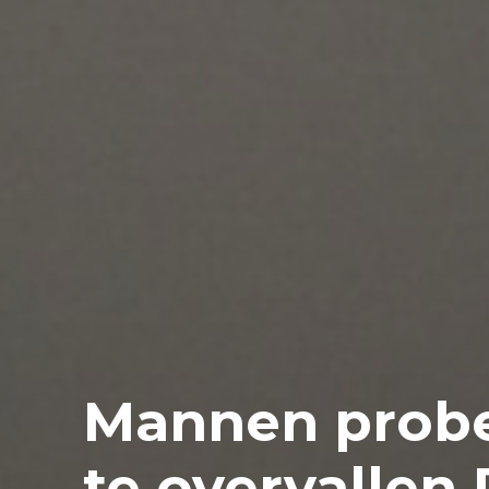
Mannen prob
te overvallen 