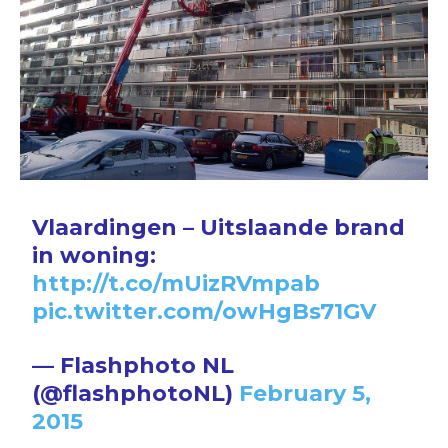
Vlaardingen – Uitslaande brand
in woning:
http://t.co/mUizRVmpab
pic.twitter.com/owHgBs71GV
— Flashphoto NL
(@flashphotoNL)
February 5,
2015