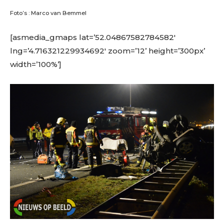
Foto’s : Marco van Bemmel
[asmedia_gmaps lat=’52.04867582784582′
lng=’4.716321229934692′ zoom=’12’ height=’300px’
width=’100%’]