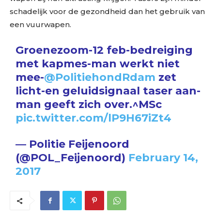
schadelijk voor de gezondheid dan het gebruik van
een vuurwapen.
Groenezoom-12 feb-bedreiging
met kapmes-man werkt niet
mee-
@PolitiehondRdam
zet
licht-en geluidsignaal taser aan-
man geeft zich over.^MSc
pic.twitter.com/lP9H67iZt4
— Politie Feijenoord
(@POL_Feijenoord)
February 14,
2017