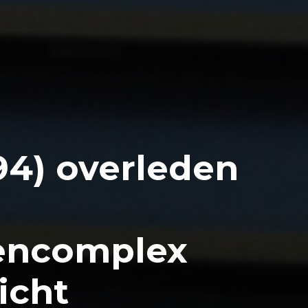
94) overleden
encomplex
icht