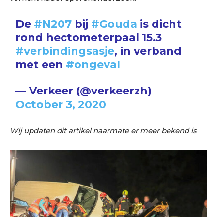
De
#N207
bij
#Gouda
is dicht
rond hectometerpaal 15.3
#verbindingsasje
, in verband
met een
#ongeval
— Verkeer (@verkeerzh)
October 3, 2020
Wij updaten dit artikel naarmate er meer bekend is