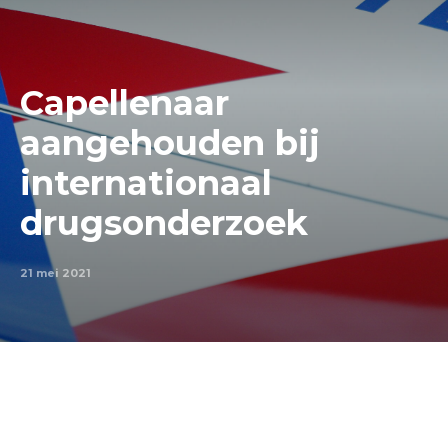
Capellenaar
aangehouden bij
internationaal
drugsonderzoek
21 mei 2021