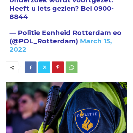
onderzoek wordt voortgezet.
Heeft u iets gezien? Bel 0900-
8844
— Politie Eenheid Rotterdam eo
(@POL_Rotterdam)
March 15,
2022