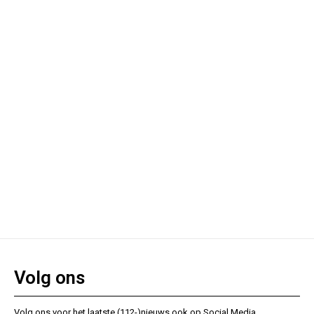
Volg ons
Volg ons voor het laatste (112-)nieuws ook op Social Media.