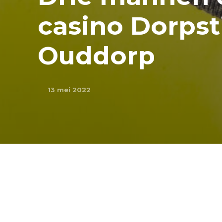
casino Dorps
Ouddorp
13 mei 2022