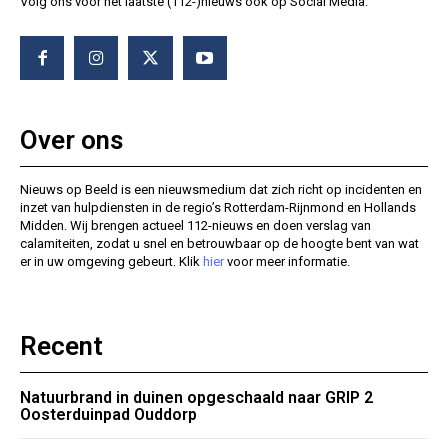
Volg ons voor het laatste (112-)nieuws ook op Social Media.
Over ons
Nieuws op Beeld is een nieuwsmedium dat zich richt op incidenten en
inzet van hulpdiensten in de regio’s Rotterdam-Rijnmond en Hollands
Midden. Wij brengen actueel 112-nieuws en doen verslag van
calamiteiten, zodat u snel en betrouwbaar op de hoogte bent van wat
er in uw omgeving gebeurt. Klik
hier
voor meer informatie.
Recent
Natuurbrand in duinen opgeschaald naar GRIP 2
Oosterduinpad Ouddorp