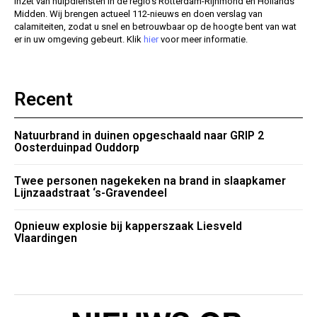
inzet van hulpdiensten in de regio’s Rotterdam-Rijnmond en Hollands
Midden. Wij brengen actueel 112-nieuws en doen verslag van
calamiteiten, zodat u snel en betrouwbaar op de hoogte bent van wat
er in uw omgeving gebeurt. Klik
hier
voor meer informatie.
Recent
Natuurbrand in duinen opgeschaald naar GRIP 2
Oosterduinpad Ouddorp
Twee personen nagekeken na brand in slaapkamer
Lijnzaadstraat ‘s-Gravendeel
Opnieuw explosie bij kapperszaak Liesveld
Vlaardingen