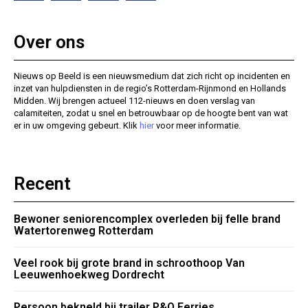
Over ons
Nieuws op Beeld is een nieuwsmedium dat zich richt op incidenten en
inzet van hulpdiensten in de regio’s Rotterdam-Rijnmond en Hollands
Midden. Wij brengen actueel 112-nieuws en doen verslag van
calamiteiten, zodat u snel en betrouwbaar op de hoogte bent van wat
er in uw omgeving gebeurt. Klik
hier
voor meer informatie.
Recent
Bewoner seniorencomplex overleden bij felle brand
Watertorenweg Rotterdam
Veel rook bij grote brand in schroothoop Van
Leeuwenhoekweg Dordrecht
Persoon bekneld bij trailer P&O Ferries