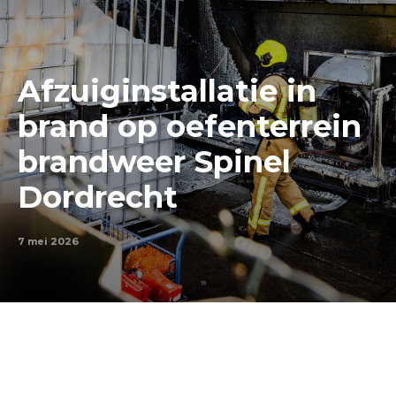
Afzuiginstallatie in
brand op oefenterrein
brandweer Spinel
Dordrecht
7 mei 2026