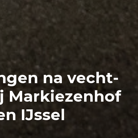
ngen na vecht-
ij Markiezenhof
n IJssel