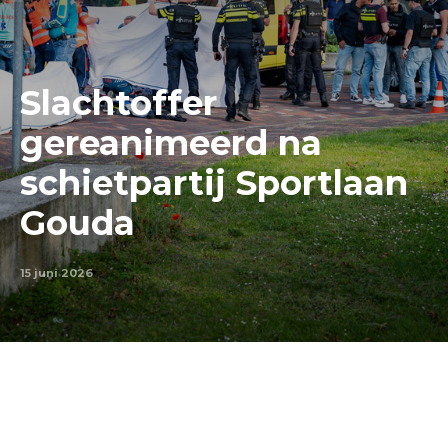
Slachtoffer
gereanimeerd na
schietpartij Sportlaan
Gouda
15 juni 2026