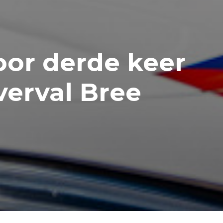
oor derde keer
verval Bree