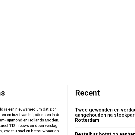
ns
Recent
ld is een nieuwsmedium dat zich
Twee gewonden en verda
aangehouden na steekpart
nten en inzet van hulpdiensten in de
Rotterdam
dam-Rijnmond en Hollands Midden.
tueel 112-nieuws en doen verslag
en, zodat u snel en betrouwbaar op
Bestelbus botst op aanhan