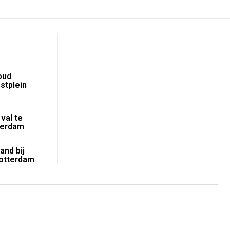
oud
stplein
val te
terdam
and bij
Rotterdam