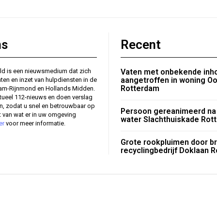
ns
Recent
ld is een nieuwsmedium dat zich
Vaten met onbekende inh
aangetroffen in woning Oo
nten en inzet van hulpdiensten in de
Rotterdam
dam-Rijnmond en Hollands Midden.
tueel 112-nieuws en doen verslag
en, zodat u snel en betrouwbaar op
Persoon gereanimeerd na 
 van wat er in uw omgeving
water Slachthuiskade Rot
er
voor meer informatie.
Grote rookpluimen door br
recyclingbedrijf Doklaan 