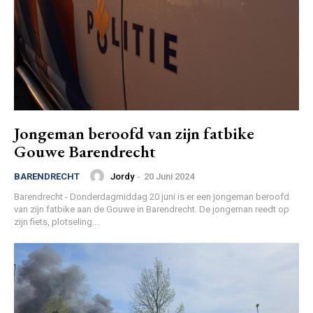
Jongeman beroofd van zijn fatbike
Gouwe Barendrecht
Jordy
-
20 Juni 2024
BARENDRECHT
Barendrecht - Donderdagmiddag 20 juni is er een jongeman beroofd
van zijn fatbike aan de Gouwe in Barendrecht. De jongeman reedt op
zijn fiets, plotseling...