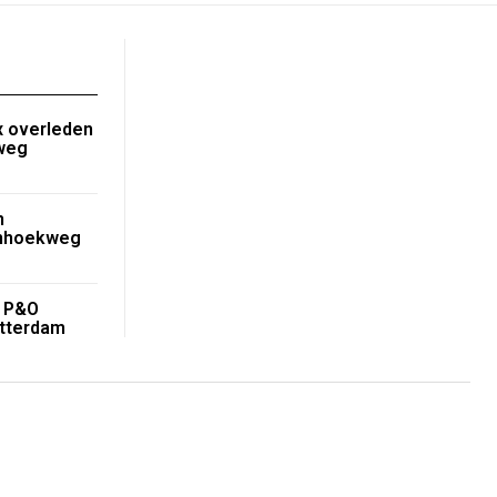
 overleden
nweg
n
enhoekweg
r P&O
tterdam