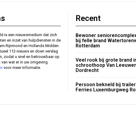
ns
Recent
ld is een nieuwsmedium dat zich
Bewoner seniorencomplex
bij felle brand Watertore
nten en inzet van hulpdiensten in de
Rotterdam
dam-Rijnmond en Hollands Midden.
tueel 112-nieuws en doen verslag
en, zodat u snel en betrouwbaar op
Veel rook bij grote brand i
 van wat er in uw omgeving
schroothoop Van Leeuw
er
voor meer informatie.
Dordrecht
Persoon bekneld bij traile
Ferries Luxemburgweg Ro