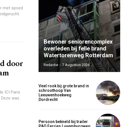
ur met spoed
andgerucht.
Bewoner seniorencomplex
overleden bij felle brand
Watertorenweg Rotterdam
md door
Redactie
-
7 Augustus 2026
dam
Veel rook bij grote brand in
schroothoop Van
e ICI Paris
Leeuwenhoekweg
. Deze was
Dordrecht
Persoon bekneld bij trailer
P&O Ferries Luxemburgweg