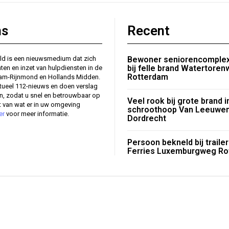
ns
Recent
ld is een nieuwsmedium dat zich
Bewoner seniorencomplex
bij felle brand Watertore
nten en inzet van hulpdiensten in de
Rotterdam
dam-Rijnmond en Hollands Midden.
tueel 112-nieuws en doen verslag
en, zodat u snel en betrouwbaar op
Veel rook bij grote brand i
 van wat er in uw omgeving
schroothoop Van Leeuw
er
voor meer informatie.
Dordrecht
Persoon bekneld bij traile
Ferries Luxemburgweg Ro