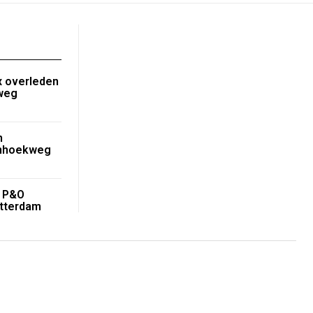
 overleden
nweg
n
enhoekweg
r P&O
tterdam