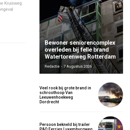
ne Kruisweg
ongeval
Bewoner seniorencomplex
overleden bij felle brand
Watertorenweg Rotterdam
Redactie
-
7 Augustus 2026
Veel rook bij grote brand in
schroothoop Van
Leeuwenhoekweg
Dordrecht
Persoon bekneld bij trailer
P&O Ferries Luxemburgweg