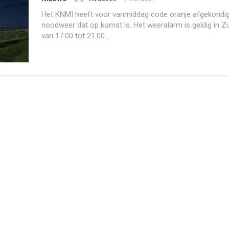
Het KNMI heeft voor vanmiddag code oranje afgekond
noodweer dat op komst is. Het weeralarm is geldig in Z
van 17.00 tot 21.00...