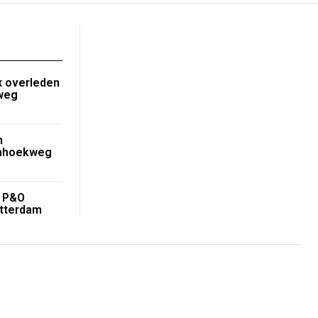
 overleden
nweg
n
enhoekweg
r P&O
tterdam