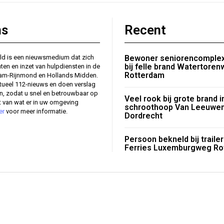
ns
Recent
ld is een nieuwsmedium dat zich
Bewoner seniorencomplex
bij felle brand Watertore
nten en inzet van hulpdiensten in de
Rotterdam
dam-Rijnmond en Hollands Midden.
tueel 112-nieuws en doen verslag
en, zodat u snel en betrouwbaar op
Veel rook bij grote brand i
 van wat er in uw omgeving
schroothoop Van Leeuw
er
voor meer informatie.
Dordrecht
Persoon bekneld bij traile
Ferries Luxemburgweg Ro