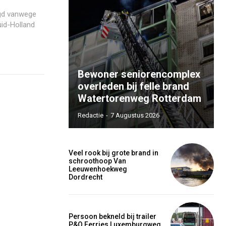
igd vanwege
uid-Holland
Bewoner seniorencomplex
overleden bij felle brand
Watertorenweg Rotterdam
Redactie
-
7 Augustus 2026
Veel rook bij grote brand in
schroothoop Van
Leeuwenhoekweg
Dordrecht
Persoon bekneld bij trailer
P&O Ferries Luxemburgweg