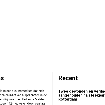
ns
Recent
ld is een nieuwsmedium dat zich
Twee gewonden en verda
aangehouden na steekpart
nten en inzet van hulpdiensten in de
Rotterdam
dam-Rijnmond en Hollands Midden.
tueel 112-nieuws en doen verslag