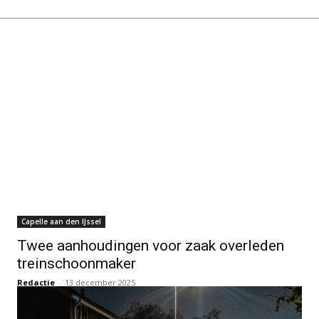
Capelle aan den IJssel
Twee aanhoudingen voor zaak overleden
treinschoonmaker
Redactie
-
13 december 2025