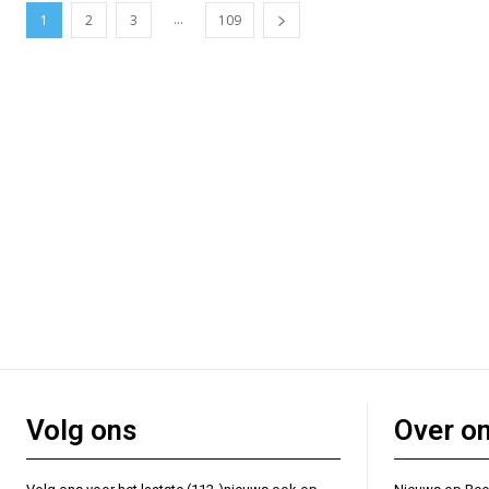
...
1
2
3
109
Volg ons
Over o