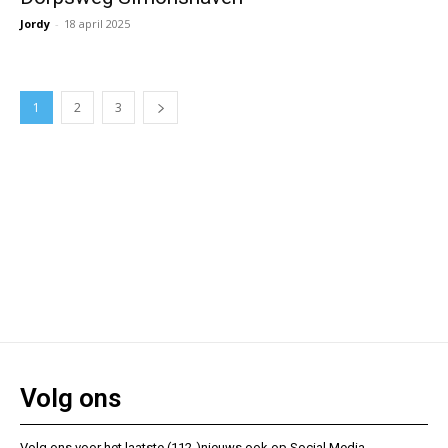
Jordy
-
18 april 2025
1
2
3
Volg ons
Volg ons voor het laatste (112-)nieuws ook op Social Media.