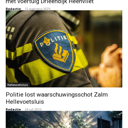
met voertuig Drieëndijk Heenvliet
Redactie
-
12 augustus 2025
Hellevoetsluis
Politie lost waarschuwingsschot Zalm
Hellevoetsluis
Redactie
-
24 juli 2025