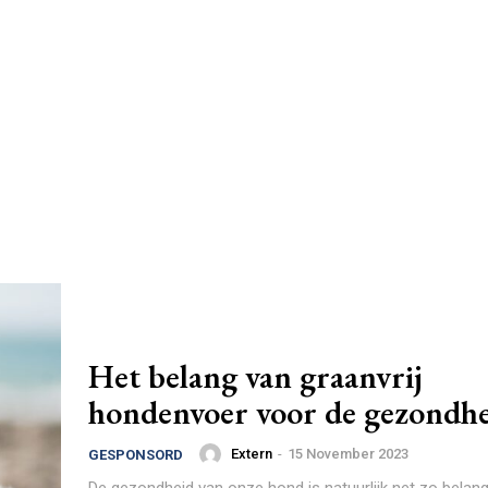
Het belang van graanvrij
hondenvoer voor de gezondh
Extern
-
15 November 2023
GESPONSORD
De gezondheid van onze hond is natuurlijk net zo belangr