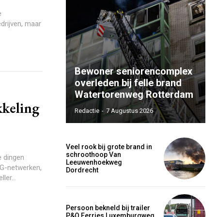
e
drijven, maar
Bewoner seniorencomplex
overleden bij felle brand
Watertorenweg Rotterdam
kkeling
Redactie
-
7 Augustus 2026
Veel rook bij grote brand in
schroothoop Van
e dingen
Leeuwenhoekweg
5G-netwerken,
Dordrecht
ler...
Persoon bekneld bij trailer
P&O Ferries Luxemburgweg