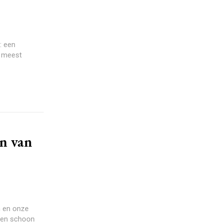
: een
e meest
n van
n en onze
een schoon