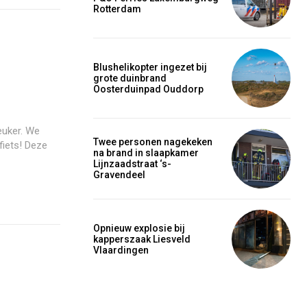
Rotterdam
Blushelikopter ingezet bij
grote duinbrand
Oosterduinpad Ouddorp
leuker. We
Twee personen nagekeken
fiets! Deze
na brand in slaapkamer
Lijnzaadstraat ‘s-
Gravendeel
Opnieuw explosie bij
kapperszaak Liesveld
Vlaardingen