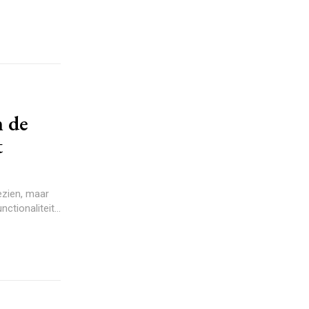
n de
t
ezien, maar
ctionaliteit...