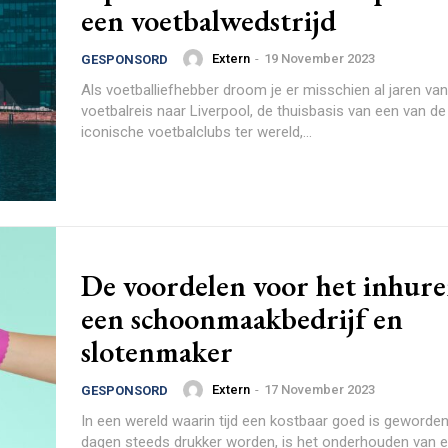
een voetbalwedstrijd
Extern
-
19 November 2023
GESPONSORD
Als voetballiefhebber droom je er misschien al jaren van
voetbalreis naar Liverpool, de thuisbasis van een van d
iconische voetbalclubs ter wereld,...
De voordelen voor het inhure
een schoonmaakbedrijf en
slotenmaker
Extern
-
17 November 2023
GESPONSORD
In een wereld waarin tijd een kostbaar goed is geworde
dagen steeds drukker worden, is het onderhouden van 