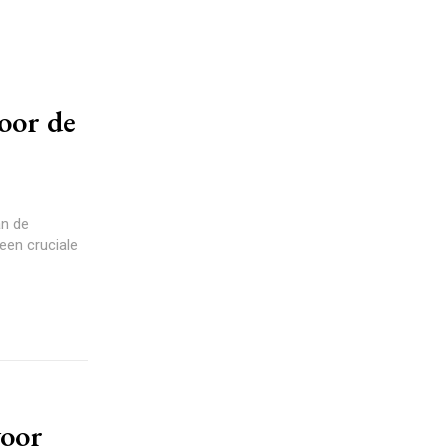
voor de
an de
een cruciale
voor