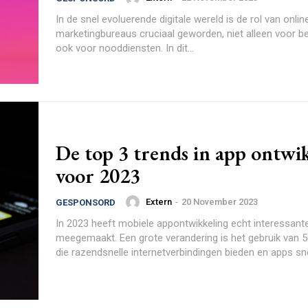
In de snel evoluerende digitale wereld is de rol van onlin
marketingbureaus cruciaal geworden, niet alleen voor be
ook voor nooddiensten. In dit...
De top 3 trends in app ontwi
voor 2023
Extern
-
20 November 2023
GESPONSORD
In 2023 heeft mobiele appontwikkeling echt interessant
meegemaakt. Een grote verandering is het gebruik van 
die razendsnelle internetverbindingen bieden en apps snel