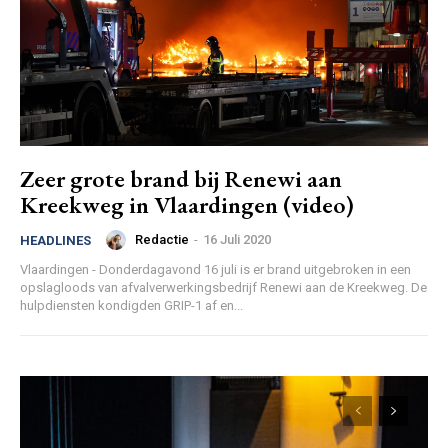
Zeer grote brand bij Renewi aan
Kreekweg in Vlaardingen (video)
Redactie
-
16 Juli 2020
HEADLINES
Vlaardingen - Donderdagavond 16 juli is er brand uitgebroken in een
opslagloods van afvalverwerkingsbedrijf Renewi aan de Kreekweg. De
hulpdiensten kondigden GRIP-1 af en...