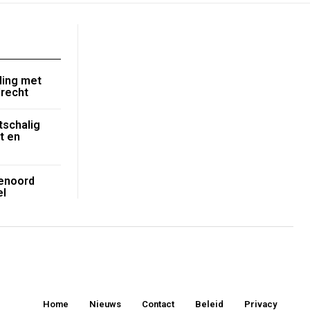
jding met
drecht
tschalig
t en
tenoord
el
Home
Nieuws
Contact
Beleid
Privacy