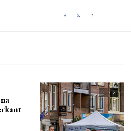
 na
erkant