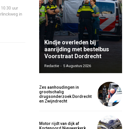
 10.30 uur
rlinckweg in
Kindje overleden bij
aanrijding met bestelbus
Voorstraat Dordrecht
Redactie
-
5 Augustus 2026
Zes aanhoudingen in
grootschalig
drugsonderzoek Dordrecht
en Zwijndrecht
Motor rijdt van dijk af
Kortenoord Nieuwerkerk