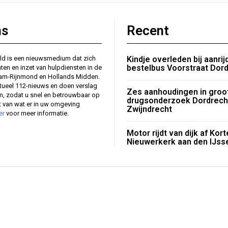
ns
Recent
ld is een nieuwsmedium dat zich
Kindje overleden bij aanri
bestelbus Voorstraat Dor
nten en inzet van hulpdiensten in de
dam-Rijnmond en Hollands Midden.
tueel 112-nieuws en doen verslag
Zes aanhoudingen in groo
en, zodat u snel en betrouwbaar op
drugsonderzoek Dordrech
 van wat er in uw omgeving
Zwijndrecht
er
voor meer informatie.
Motor rijdt van dijk af Kor
Nieuwerkerk aan den IJss