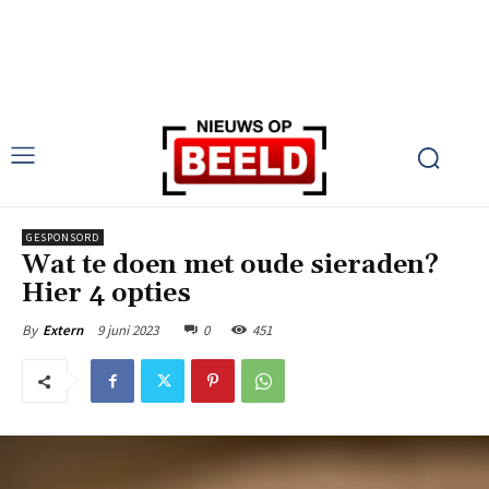
GESPONSORD
Wat te doen met oude sieraden?
Hier 4 opties
9 juni 2023
0
451
By
Extern