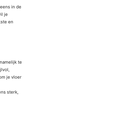
r eens in de
l je
kste en
namelijk te
lvol,
om je vloer
ns sterk,