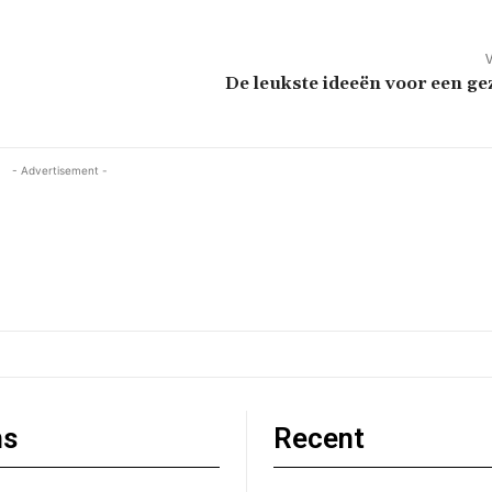
V
De leukste ideeën voor een gez
- Advertisement -
ns
Recent