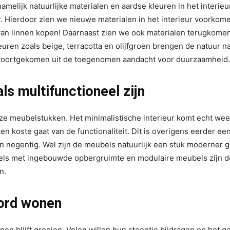
elijk natuurlijke materialen en aardse kleuren in het interieur
 Hierdoor zien we nieuwe materialen in het interieur voorkome
 van linnen kopen! Daarnaast zien we ook materialen terugkomen
kleuren zoals beige, terracotta en olijfgroen brengen de natuur n
ok voortgekomen uit de toegenomen aandacht voor duurzaamheid.
ls multifunctioneel zijn
ze meubelstukken. Het minimalistische interieur komt echt we
ten koste gaat van de functionaliteit. Dit is overigens eerder ee
n negentig. Wel zijn de meubels natuurlijk een stuk moderner
eubels met ingebouwde opbergruimte en modulaire meubels zijn d
n.
ord wonen
 blijft groeien. Velen willen hun steentje bijdragen op het g