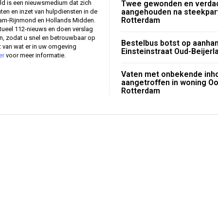
ld is een nieuwsmedium dat zich
Twee gewonden en verda
aangehouden na steekpart
nten en inzet van hulpdiensten in de
Rotterdam
dam-Rijnmond en Hollands Midden.
tueel 112-nieuws en doen verslag
en, zodat u snel en betrouwbaar op
Bestelbus botst op aanhan
 van wat er in uw omgeving
Einsteinstraat Oud-Beijerl
er
voor meer informatie.
Vaten met onbekende inh
aangetroffen in woning Oo
Rotterdam