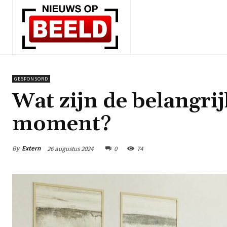
GESPONSORD
Wat zijn de belangri
moment?
By
Extern
26 augustus 2024
0
74