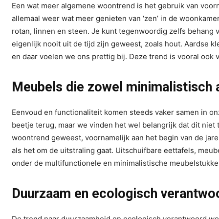
Een wat meer algemene woontrend is het gebruik van voornam
allemaal weer wat meer genieten van ‘zen’ in de woonkamer.
rotan, linnen en steen. Je kunt tegenwoordig zelfs behang
eigenlijk nooit uit de tijd zijn geweest, zoals hout. Aardse 
en daar voelen we ons prettig bij. Deze trend is vooral o
Meubels die zowel minimalistisch a
Eenvoud en functionaliteit komen steeds vaker samen in on
beetje terug, maar we vinden het wel belangrijk dat dit niet 
woontrend geweest, voornamelijk aan het begin van de jare
als het om de uitstraling gaat. Uitschuifbare eettafels, m
onder de multifunctionele en minimalistische meubelstukke
Duurzaam en ecologisch verantwo
De trend naar duurzaamheid en ecologisch verantwoord wonen