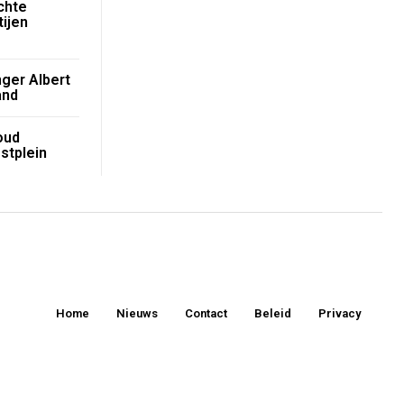
chte
ijen
ger Albert
and
oud
stplein
Home
Nieuws
Contact
Beleid
Privacy