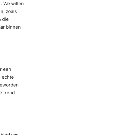
. We willen
n, zoals
 die
aar binnen
er een
n echte
 geworden
é trend
ebied van