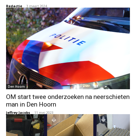
Redactie
-
3 maart 2024
Den Hoorn
OM start twee onderzoeken na neerschieten
man in Den Hoorn
Jeffrey Jacobs
-
11 mei 2023