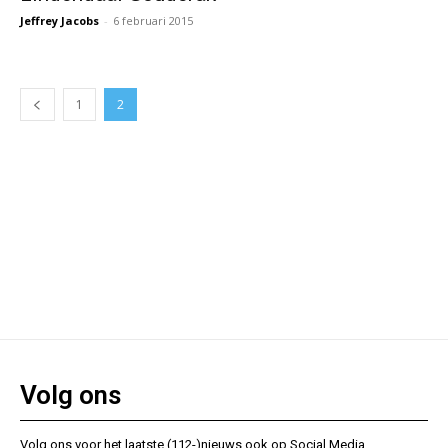
Jeffrey Jacobs
-
6 februari 2015
1
2
Volg ons
Volg ons voor het laatste (112-)nieuws ook op Social Media.