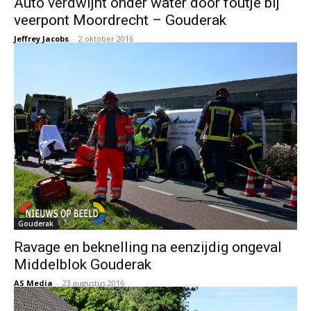
Auto verdwijnt onder water door foutje bij
veerpont Moordrecht – Gouderak
Jeffrey Jacobs
-
2 oktober 2016
Gouderak
Ravage en beknelling na eenzijdig ongeval
Middelblok Gouderak
AS Media
-
23 augustus 2016