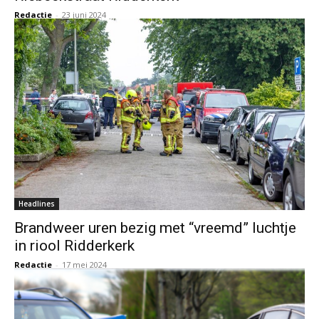
Redactie
-
23 juni 2024
Headlines
Brandweer uren bezig met “vreemd” luchtje
in riool Ridderkerk
Redactie
-
17 mei 2024