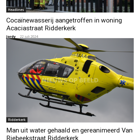
Headlines
Cocaïnewasserij aangetroffen in woning
Acaciastraat Ridderkerk
Jordy
-
22 juli 2024
Ridderkerk
Man uit water gehaald en gereanimeerd Van
Riebeekstraat Ridderkerk