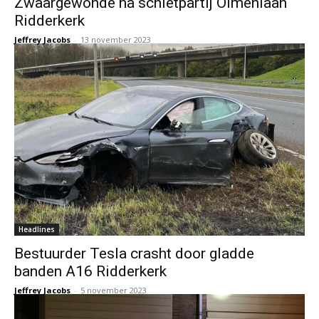
Zwaargewonde na schietpartij Olmenlaan
Ridderkerk
Jeffrey Jacobs
-
13 november 2023
Headlines
Bestuurder Tesla crasht door gladde
banden A16 Ridderkerk
Jeffrey Jacobs
-
5 november 2023