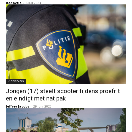
Redactie
-
6 juli 2023
Ridderkerk
Jongen (17) steelt scooter tijdens proefrit
en eindigt met nat pak
Jeffrey Jacobs
-
29 juni 2023