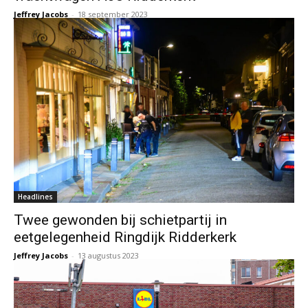
Jeffrey Jacobs
-
18 september 2023
Headlines
Twee gewonden bij schietpartij in
eetgelegenheid Ringdijk Ridderkerk
Jeffrey Jacobs
-
13 augustus 2023