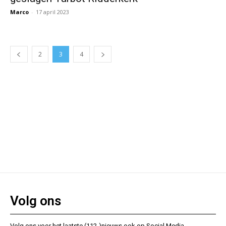
Marco
-
17 april 2023
2
3
4
Volg ons
Volg ons voor het laatste (112-)nieuws ook op Social Media.