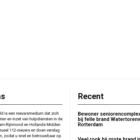
ns
Recent
ld is een nieuwsmedium dat zich
Bewoner seniorencomplex
bij felle brand Watertore
nten en inzet van hulpdiensten in de
Rotterdam
dam-Rijnmond en Hollands Midden.
tueel 112-nieuws en doen verslag
en, zodat u snel en betrouwbaar op
Veel rook bij grote brand i