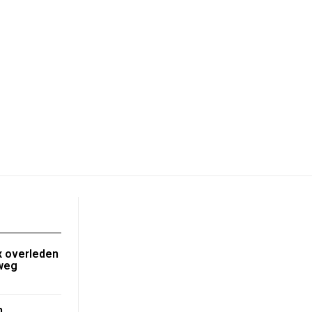
 overleden
nweg
n