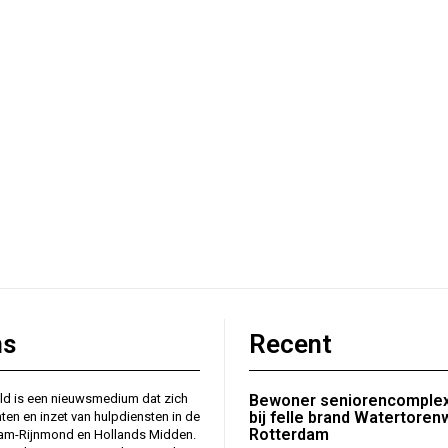
ns
Recent
ld is een nieuwsmedium dat zich
Bewoner seniorencomplex
bij felle brand Watertore
nten en inzet van hulpdiensten in de
Rotterdam
dam-Rijnmond en Hollands Midden.