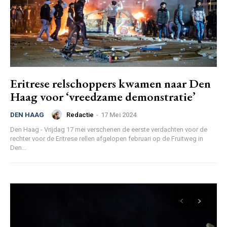
Eritrese relschoppers kwamen naar Den
Haag voor ‘vreedzame demonstratie’
Redactie
-
17 Mei 2024
DEN HAAG
Den Haag - Vrijdag 17 mei verschenen de eerste verdachten voor de
rechter voor de Eritrese rellen afgelopen februari op de Fruitweg in
Den...