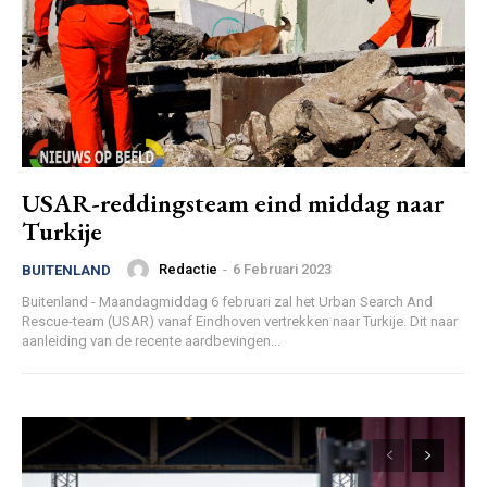
USAR-reddingsteam eind middag naar
Turkije
Redactie
-
6 Februari 2023
BUITENLAND
Buitenland - Maandagmiddag 6 februari zal het Urban Search And
Rescue-team (USAR) vanaf Eindhoven vertrekken naar Turkije. Dit naar
aanleiding van de recente aardbevingen...