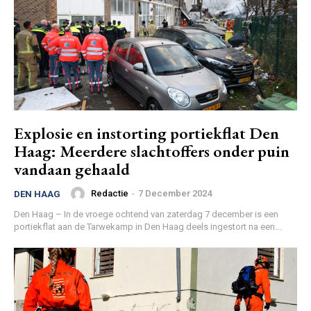
Explosie en instorting portiekflat Den
Haag: Meerdere slachtoffers onder puin
vandaan gehaald
Redactie
-
7 December 2024
DEN HAAG
Den Haag – In de vroege ochtend van zaterdag 7 december is een
portiekflat aan de Tarwekamp in Den Haag deels ingestort na een...