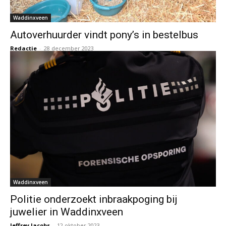
Waddinxveen
Autoverhuurder vindt pony’s in bestelbus
Redactie
-
28 december 2023
Waddinxveen
Politie onderzoekt inbraakpoging bij
juwelier in Waddinxveen
Jeffrey Jacobs
-
12 oktober 2023