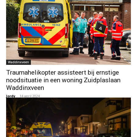
Waddinxveen
Traumahelikopter assisteert bij ernstige
noodsituatie in een woning Zuidplaslaan
Waddinxveen
Jordy
-
14 april 2024