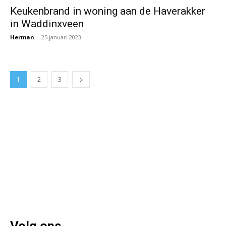
Keukenbrand in woning aan de Haverakker
in Waddinxveen
Herman
-
25 januari 2023
1
2
3