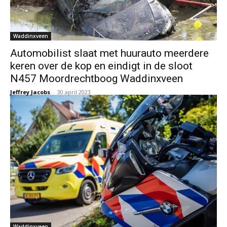
Waddinxveen
Automobilist slaat met huurauto meerdere
keren over de kop en eindigt in de sloot
N457 Moordrechtboog Waddinxveen
Jeffrey Jacobs
-
30 april 2023
Waddinxveen