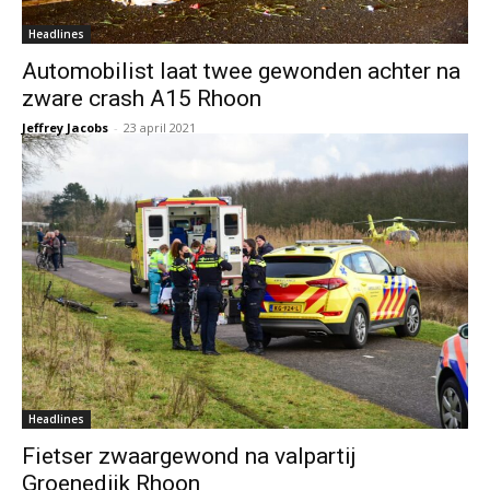
Headlines
Automobilist laat twee gewonden achter na
zware crash A15 Rhoon
Jeffrey Jacobs
-
23 april 2021
Headlines
Fietser zwaargewond na valpartij
Groenedijk Rhoon