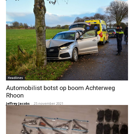
Headlines
Automobilist botst op boom Achterweg
Rhoon
Jeffrey Jacobs
-
25 november 2021