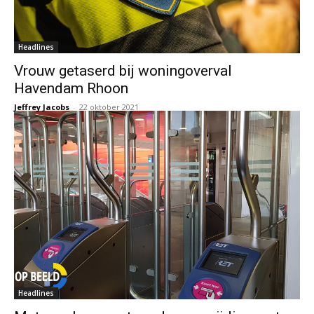
Headlines
Vrouw getaserd bij woningoverval
Havendam Rhoon
Jeffrey Jacobs
-
22 oktober 2021
Headlines