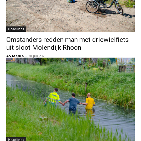
Headlines
Omstanders redden man met driewielfiets
uit sloot Molendijk Rhoon
AS Media
-
30 juli 2020
Headlines